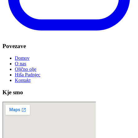
Povezave
Domov
O nas
Oljčno olje
Hiša Padnjec
Kontakt
Kje smo