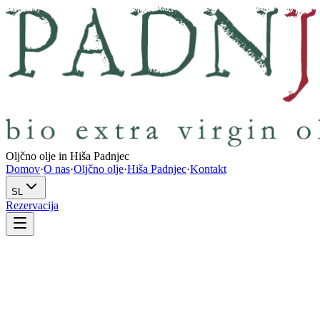
Oljčno olje in Hiša Padnjec
Domov
·
O nas
·
Oljčno olje
·
Hiša Padnjec
·
Kontakt
SL
Rezervacija
ena zgodba.